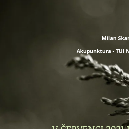
Milan Skam
​​
Akupunktura - TUI 
ÚVOD
PROCEDURY
V ČERVENCI 2021