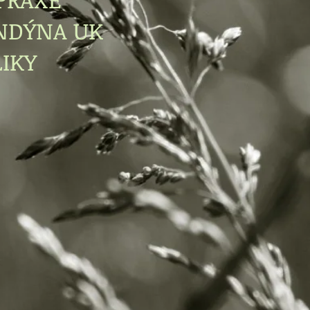
NDÝNA UK
IKY