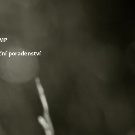
CMP
č
n
í poradenství
TS
TCM
GALERIE