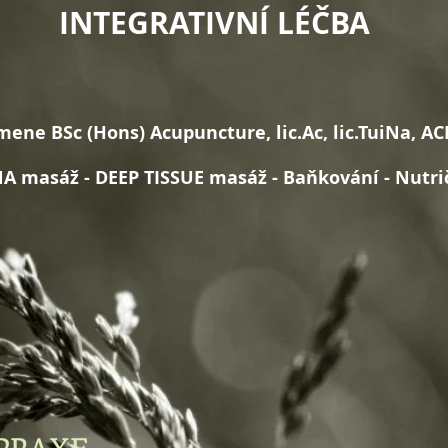
INTEGRATIVNÍ LÉČBA
ene BSc (Hons) Acupuncture, lic.Ac, lic.TuiNa, A
NA masáž - DEEP TISSUE masáž
​​
-
B
aňkování
- Nutri
REFERENCE
O NÁS
KONTAKT
5 ELEMEN
 PRAXE